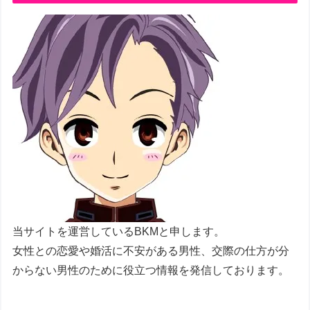
当サイトを運営しているBKMと申します。
女性との恋愛や婚活に不安がある男性、交際の仕方が分
からない男性のために役立つ情報を発信しております。