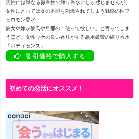
男性には単なる微香性の練り香水にしか感じませんが、
女性にとっては女の本能を刺激されてしまう魅惑の性フ
ェロモン香水。
彼女や嫁が彼氏や旦那の「使って欲しい」と言ってしま
うほど、女性ウケの良い香りがする悪用厳禁の練り香水
「ボディセンス」
割引価格で購入する
初めての恋活にオススメ！